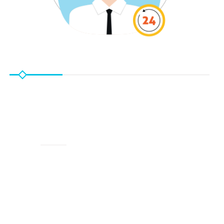
HỖ TRỢ
Bộ phận Hỗ trợ của chúng tôi làm việc 24/7 để đảm bảo
việc kinh doanh của bạn luôn tiến triển thông suốt và ổn
định.
HỖ TRỢ 24/7
Đội ngũ chuyên viên kỹ thuật sẵn sàng hỗ trợ khách
hàng 24/7/365:
Giải đáp các thắc mắc thỏa đáng
Chuyên nghiệp & thân thiện
Hỗ trợ kỹ thuật nhanh chóng & nhiệt tình