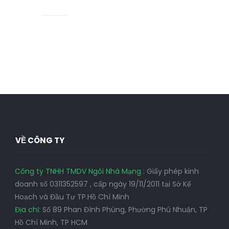
TÀI LIỆU HƯỚNG DẪN
Đây là trang tổng hợp các hướng dẫn kỹ thuật khi sử
dụng dịch vụ của NNM. Có rất nhiều vấn đề bạn có thể
tự giải quyết được nhanh chóng và điều khiển được
dịch vụ, thay vì phải phụ thuộc bộ phận kỹ thuật xử lý
giúp bạn.
VỀ CÔNG TY
Công ty TNHH TMDV Ngôi Nhà Mạng :
Giấy phép kinh
doanh số 0311352597 , cấp ngày 19/11/2011 tại Sở Kế
Hoạch và Đầu Tư TP.Hồ Chí Minh
Địa chỉ:
Số 89 Phan Đình Phùng, Phường Phú Nhuận, TP
Hồ Chí Minh, TP HCM