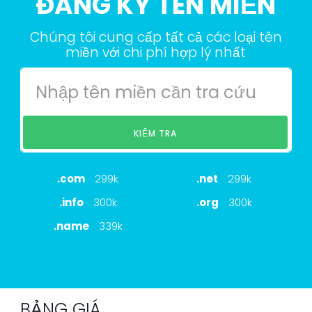
ĐĂNG KÝ TÊN MIỀN
Chúng tôi cung cấp tất cả các loại tên
miền với chi phí hợp lý nhất
KIỂM TRA
.com
299k
.net
299k
.info
300k
.org
300k
.name
339k
BẢNG GIÁ