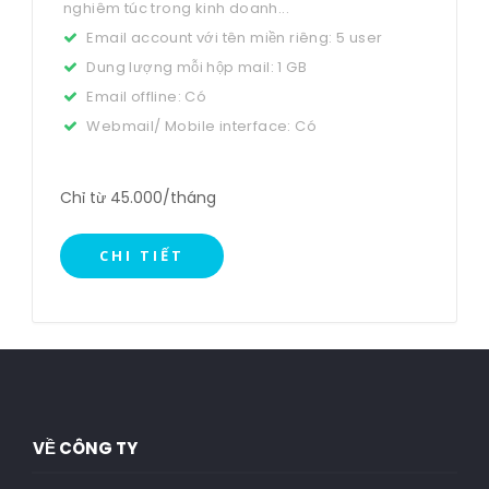
nghiêm túc trong kinh doanh...
Email account với tên miền riêng: 5 user
Dung lượng mỗi hộp mail: 1 GB
Email offline: Có
Webmail/ Mobile interface: Có
Chỉ từ 45.000/tháng
CHI TIẾT
VỀ CÔNG TY