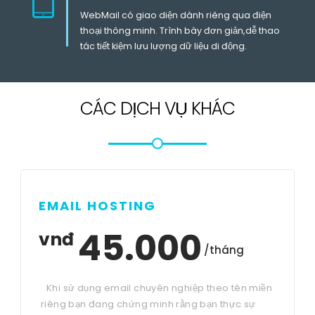
WebMail có giao diện dành riêng qua điện
thoại thông minh. Trình bày đơn giản,dễ thao
tác tiết kiệm lưu lượng dữ liệu di động.
CÁC DỊCH VỤ KHÁC
EMAIL HOSTING
45.000
vnđ
/tháng
Khi sử dụng email chuyên nghiệp theo tên miền
riêng bạn đang chứng minh rằng bạn thực sự